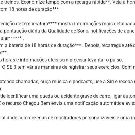
e treinos. Economize tempo com a recarga rápida**. Veja a hora
 com 18 horas de duração***
ão de temperatura**** mostra informações mais detalhadas n
 pontuação diária da Qualidade de Sono, notificações de apneia
ular****** .
a bateria de 18 horas de duração*** . Depois, recarregue até 
s**.
oras e informações úteis sem precisar levantar o pulso.
3 tem várias maneiras de registrar seus exercícios. Com mét
da chamadas, ouça música e podcasts, use a Siri e receba no
r.
dentificar uma queda ou acidente grave de carro, ligar autom
. E o recurso Chegou Bem envia uma notificação automática avi
idade com dezenas de mostradores personalizáveis e uma infin