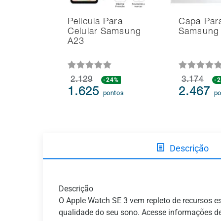
Pelicula Para
Capa Para
Celular Samsung
Samsung
A23
2.129
-24%
3.174
-
1.625
2.467
pontos
po
Descrição
Descrição
O Apple Watch SE 3 vem repleto de recursos es
qualidade do seu sono. Acesse informações de