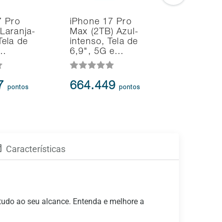
7 Pro
iPhone 17 Pro
Smartph
Laranja-
Max (2TB) Azul-
Samsung
ela de
intenso, Tela de
S26+ 5G
e…
6,9", 5G e…
6.7" AI
47
664.449
358.7
pontos
pontos
Características
 tudo ao seu alcance. Entenda e melhore a