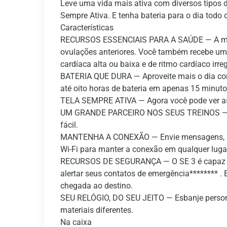
Leve uma vida mais ativa com diversos tipos d
Sempre Ativa. E tenha bateria para o dia todo
Características
RECURSOS ESSENCIAIS PARA A SAÚDE — A mediç
ovulações anteriores. Você também recebe uma
cardíaca alta ou baixa e de ritmo cardíaco irreg
BATERIA QUE DURA — Aproveite mais o dia com 
até oito horas de bateria em apenas 15 minuto
TELA SEMPRE ATIVA — Agora você pode ver as h
UM GRANDE PARCEIRO NOS SEUS TREINOS — O SE 
fácil.
MANTENHA A CONEXÃO — Envie mensagens, aten
Wi-Fi para manter a conexão em qualquer luga
RECURSOS DE SEGURANÇA — O SE 3 é capaz de i
alertar seus contatos de emergência******** 
chegada ao destino.
SEU RELÓGIO, DO SEU JEITO — Esbanje personal
materiais diferentes.
Na caixa