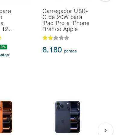
para
Carregador USB-
Smart TV
o
C de 20W para
Samsung 
na
iPad Pro e iPhone
UHD 4K T
d 12…
Branco Apple
HDR10+
20%
8.180
95.91
pontos
ontos