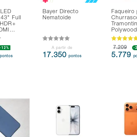
 LED
Bayer Directo
Faqueiro 
43" Full
Nematoide
Churrasc
 HDR+
Tramonti
HDMI…
Polywoo
-12%
7.209
-
A partir de
17.350
5.779
pontos
pontos
p