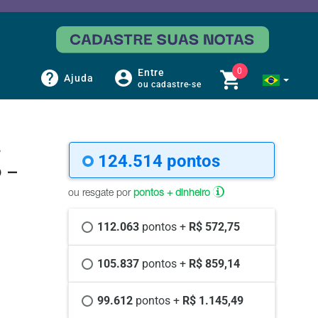
0
Entre
Ajuda
ou cadastre-se
-
124.514 
pontos
o –
ou resgate por
pontos + dinheiro
112.063 
pontos +
 R$ 572,75
105.837 
pontos +
 R$ 859,14
99.612 
pontos +
 R$ 1.145,49