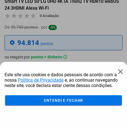
Smart TV LED 50"LG UHD 4K IA ThinQ TV HDR10 webOS
24 3HDMI Alexa Wi-Fi
0 Avaliação
De
99.743 pontos
por
-5%
94.814
pontos
ou resgate por
pontos + dinheiro
85.333
+ R$ 436,13
pontos
Este site usa cookies e dados pessoais de acordo com a
nossa
Política de Privacidade
e, ao continuar navegando
80.592
+ R$ 654,21
pontos
neste site, você declara estar ciente dessas condições.
75.852
+ R$ 872,25
pontos
ENTENDI E FECHAR
Frete e Prazo
Calcular frete