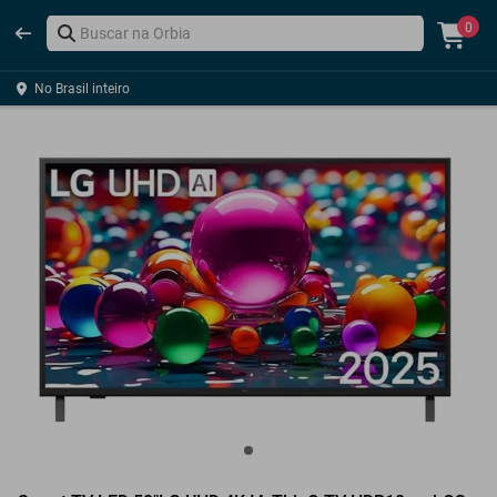
0
No Brasil inteiro