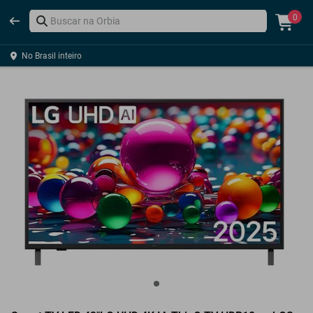
0
No Brasil inteiro