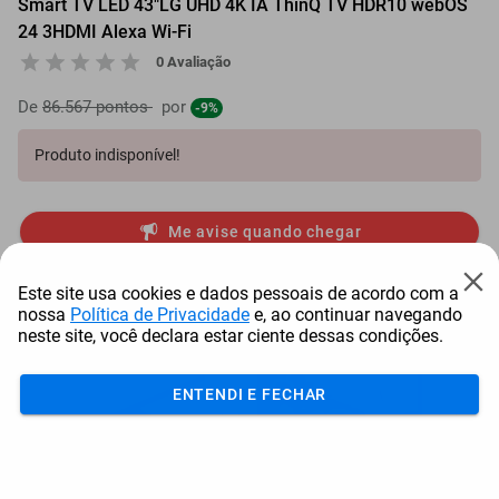
Smart TV LED 43"LG UHD 4K IA ThinQ TV HDR10 webOS
24 3HDMI Alexa Wi-Fi
0 Avaliação
De
86.567 pontos
por
-9%
Produto indisponível!
Me avise quando chegar
Mais Resgatados
Este site usa cookies e dados pessoais de acordo com a
nossa
Política de Privacidade
e, ao continuar navegando
neste site, você declara estar ciente dessas condições.
ENTENDI E FECHAR
Antena Starlink Mini De
Smart Tv Led Samsung 43"
Bay