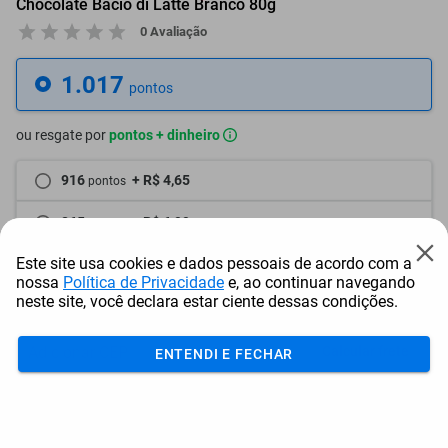
Chocolate Bacio di Latte Branco 80g
0 Avaliação
1.017
pontos
ou resgate por
pontos + dinheiro
916
+ R$ 4,65
pontos
865
+ R$ 6,99
pontos
Este site usa cookies e dados pessoais de acordo com a
814
+ R$ 9,34
pontos
nossa
Política de Privacidade
e, ao continuar navegando
neste site, você declara estar ciente dessas condições.
Frete e Prazo
Calcular frete
ENTENDI E FECHAR
Utilizar endereço cadastrado
Adicionar ao carrinho