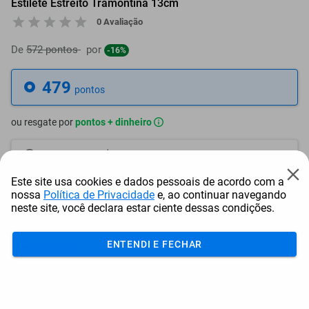
Estilete Estreito Tramontina 13cm
0 Avaliação
De
572 pontos
por
-16%
479
pontos
ou resgate por
pontos + dinheiro
432
+ R$ 2,16
pontos
Este site usa cookies e dados pessoais de acordo com a
408
+ R$ 3,27
pontos
nossa
Política de Privacidade
e, ao continuar navegando
neste site, você declara estar ciente dessas condições.
384
+ R$ 4,37
pontos
ENTENDI E FECHAR
Frete e Prazo
Calcular frete
Utilizar endereço cadastrado