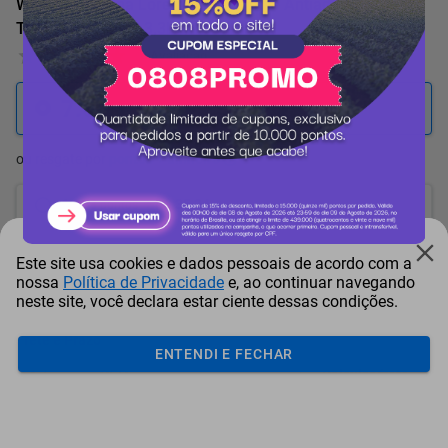
Wok Tramontina Loreto em Alumínio Antiaderente com
Tampa Vermelho 3,3L
0 Avaliação
7.669
pontos
ou resgate por
pontos + dinheiro
6.903
+ R$ 35,24
pontos
6.519
+ R$ 52,90
pontos
Este site usa cookies e dados pessoais de acordo com a
nossa
Política de Privacidade
e, ao continuar navegando
6.136
+ R$ 70,52
pontos
neste site, você declara estar ciente dessas condições.
Frete e Prazo
ENTENDI E FECHAR
Calcular frete
Utilizar endereço cadastrado