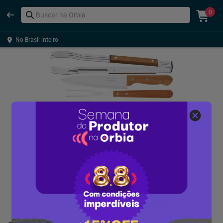
0
No Brasil inteiro