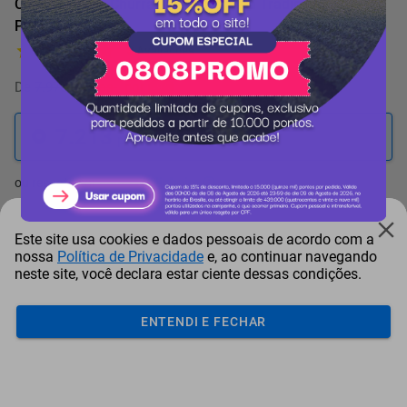
Conjunto para Churrasco Tramontina Tradicional 15
Peças
3 Avaliações
De
7.970 pontos
por
-9%
7.213
pontos
ou resgate por
pontos + dinheiro
6.492
+ R$ 33,17
pontos
Este site usa cookies e dados pessoais de acordo com a
nossa
Política de Privacidade
e, ao continuar navegando
6.132
+ R$ 49,73
pontos
neste site, você declara estar ciente dessas condições.
5.771
+ R$ 66,33
pontos
ENTENDI E FECHAR
Frete e Prazo
Calcular frete