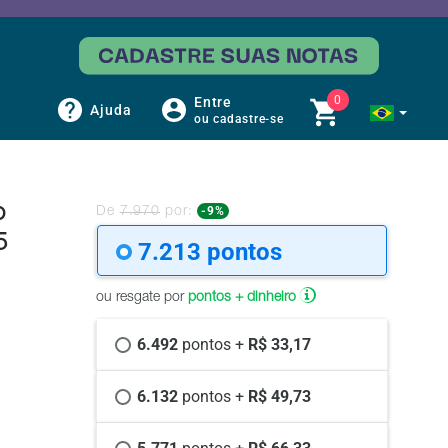
0
Entre
Ajuda
ou cadastre-se
o
-9%
De
7.970
por:
5
7.213 
pontos
ou resgate por
pontos + dinheiro
6.492 
pontos +
 R$ 33,17
6.132 
pontos +
 R$ 49,73