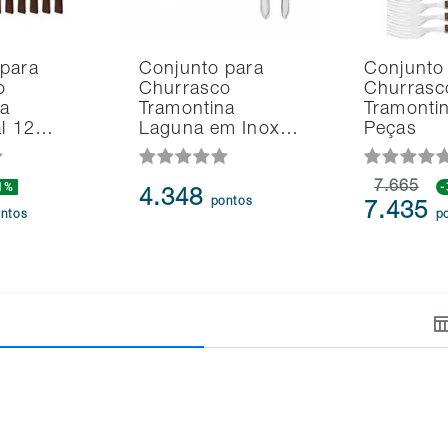
 para
Conjunto para
Conjunto
o
Churrasco
Churrasc
na
Tramontina
Tramonti
al 12…
Laguna em Inox…
Peças
1%
7.665
4.348
pontos
7.435
ntos
p