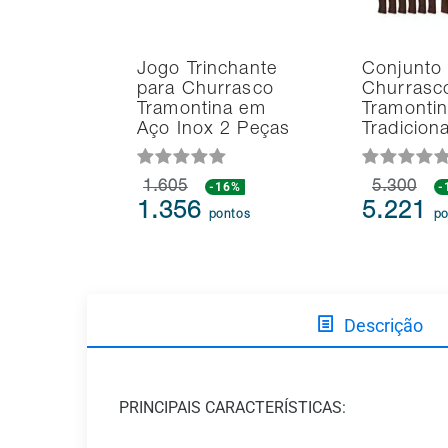
Jogo Trinchante
Conjunto
para Churrasco
Churrasc
Tramontina em
Tramonti
Aço Inox 2 Peças
Tradicion
1.605
-16%
5.300
-
1.356
5.221
pontos
po
Descrição
PRINCIPAIS CARACTERÍSTICAS: