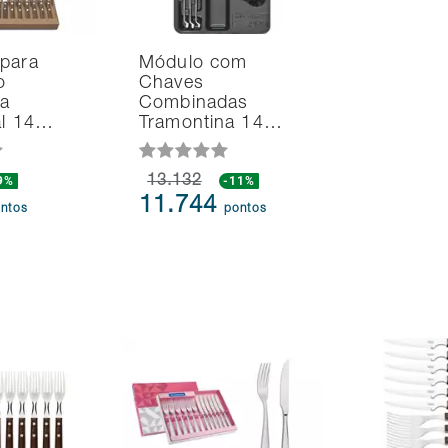
 para
Módulo com
o
Chaves
na
Combinadas
al 14…
Tramontina 14…
9%
13.132
-11%
11.744
ntos
pontos