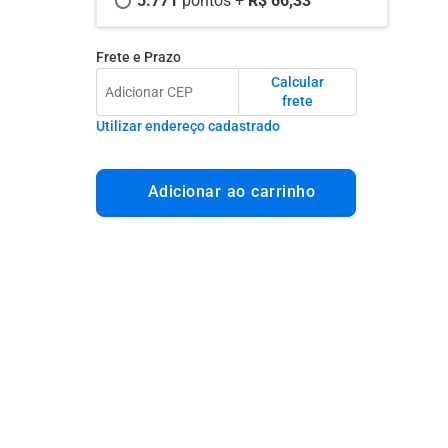
5.771 
pontos +
 R$ 66,33
Frete e Prazo
Calcular
frete
Utilizar endereço cadastrado
Adicionar ao carrinho