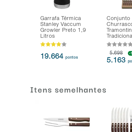
Garrafa Térmica
Conjunto
Stanley Vaccum
Churrasc
Growler Preto 1,9
Tramonti
Litros
Tradicion
5.698
-
19.664
pontos
5.163
po
Itens semelhantes