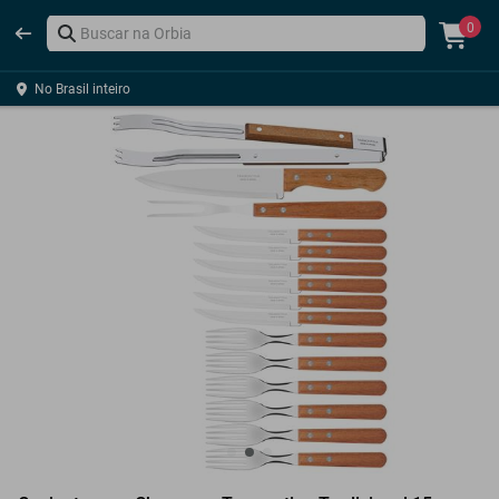
0
No Brasil inteiro