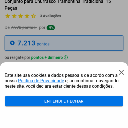
Conjunto para Churrasco Tramontina Tradicional 15
Peças
3 Avaliações
De
7.970 pontos
por
-9%
7.213
pontos
ou resgate por
pontos + dinheiro
6.492
+ R$ 33,17
pontos
Este site usa cookies e dados pessoais de acordo com a
nossa
Política de Privacidade
e, ao continuar navegando
6.132
+ R$ 49,73
pontos
neste site, você declara estar ciente dessas condições.
5.771
+ R$ 66,33
pontos
ENTENDI E FECHAR
Frete e Prazo
Calcular frete