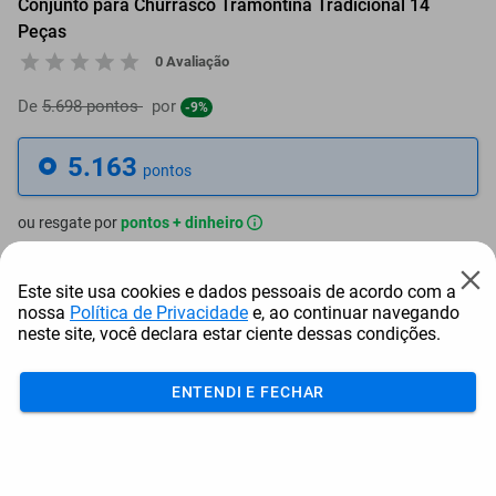
Conjunto para Churrasco Tramontina Tradicional 14
Peças
0 Avaliação
De
5.698 pontos
por
-9%
5.163
pontos
ou resgate por
pontos + dinheiro
4.647
+ R$ 23,74
pontos
Este site usa cookies e dados pessoais de acordo com a
nossa
Política de Privacidade
e, ao continuar navegando
4.389
+ R$ 35,60
pontos
neste site, você declara estar ciente dessas condições.
4.131
+ R$ 47,47
pontos
ENTENDI E FECHAR
Frete e Prazo
Calcular frete