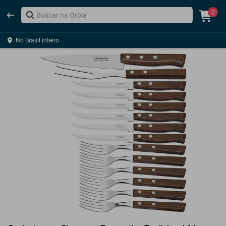
0
No Brasil inteiro