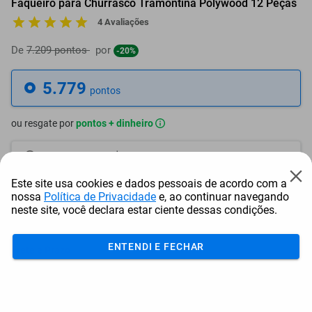
Faqueiro para Churrasco Tramontina Polywood 12 Peças
4 Avaliações
De
7.209 pontos
por
-20%
5.779
pontos
ou resgate por
pontos + dinheiro
5.202
+ R$ 26,54
pontos
Este site usa cookies e dados pessoais de acordo com a
4.913
+ R$ 39,84
pontos
nossa
Política de Privacidade
e, ao continuar navegando
neste site, você declara estar ciente dessas condições.
4.624
+ R$ 53,13
pontos
ENTENDI E FECHAR
Frete e Prazo
Calcular frete
Utilizar endereço cadastrado