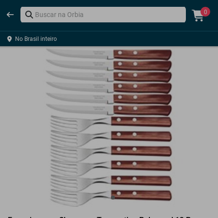
0
No Brasil inteiro