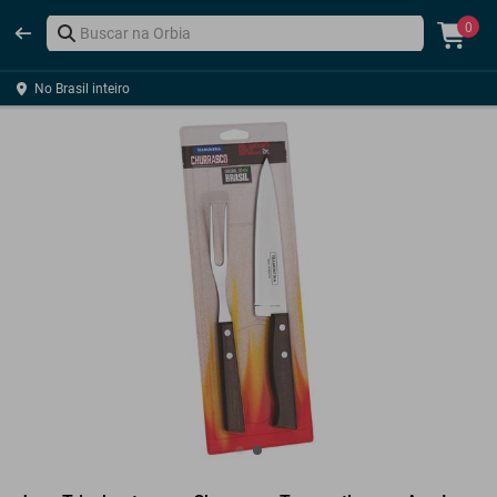
0
No Brasil inteiro