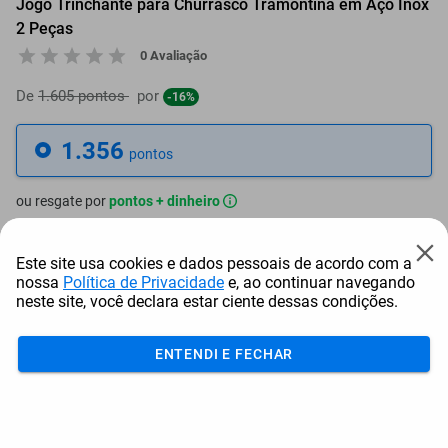
Jogo Trinchante para Churrasco Tramontina em Aço Inox
2 Peças
0 Avaliação
De
1.605 pontos
por
-16%
1.356
pontos
ou resgate por
pontos + dinheiro
1.221
+ R$ 6,21
pontos
Este site usa cookies e dados pessoais de acordo com a
nossa
Política de Privacidade
e, ao continuar navegando
1.153
+ R$ 9,34
pontos
neste site, você declara estar ciente dessas condições.
1.085
+ R$ 12,47
pontos
ENTENDI E FECHAR
Frete e Prazo
Calcular frete