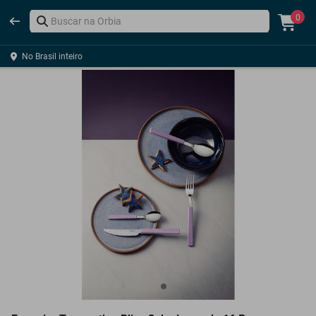
0
No Brasil inteiro