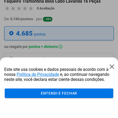
Faqueiro Tramontina Bliss Cabo Lavanda 16 Peças
0 Avaliação
De
5.744 pontos
por
-18%
4.685
pontos
ou resgate por
pontos + dinheiro
4.217
+ R$ 21,53
pontos
Este site usa cookies e dados pessoais de acordo com a
3.983
+ R$ 32,29
pontos
nossa
Política de Privacidade
e, ao continuar navegando
neste site, você declara estar ciente dessas condições.
3.748
+ R$ 43,10
pontos
ENTENDI E FECHAR
Frete e Prazo
Calcular frete
Utilizar endereço cadastrado