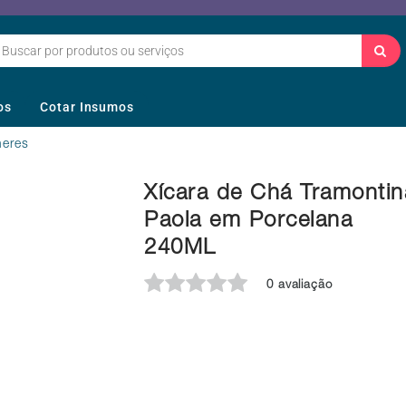
os
Cotar Insumos
heres
Xícara de Chá Tramontin
Paola em Porcelana
240ML
0 avaliação