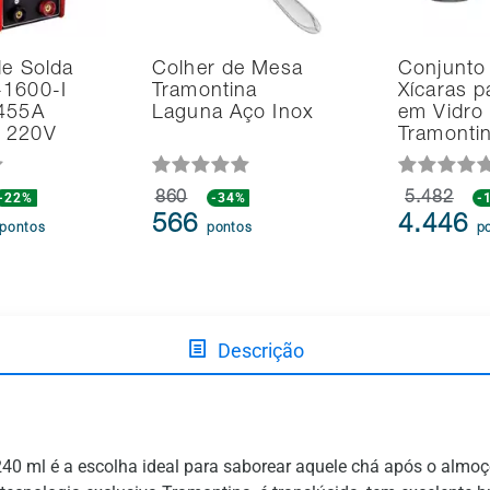
de Solda
Colher de Mesa
Conjunto
-1600-I
Tramontina
Xícaras p
 455A
Laguna Aço Inox
em Vidro
 220V
Tramonti
-22%
860
-34%
5.482
-
566
4.446
pontos
pontos
p
Descrição
40 ml é a escolha ideal para saborear aquele chá após o almoç