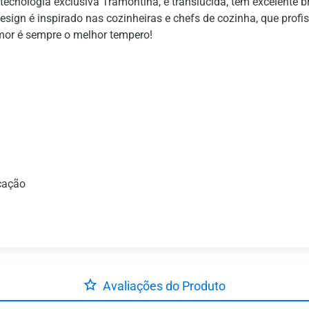
tecnologia exclusiva Tramontina, é translúcida, tem excelente br
esign é inspirado nas cozinheiras e chefs de cozinha, que pro
mor é sempre o melhor tempero!
icação
Avaliações do Produto