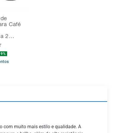
 de
ara Café
na 2…
19%
ontos
o com muito mais estilo e qualidade. A