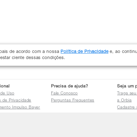
soais de acordo com a nossa
Política de Privacidade
e, ao contin
 estar ciente dessas condições.
cional
Precisa de ajuda?
Seja um p
 de Uso
Fale Conosco
Traga seu
as de Privacidade
Perguntas Frequentes
a Orbia
mento Impulso Bayer
Cadastre 
e Devoluções
Acessar a 
mento dos Grupos
res
e Consulta a