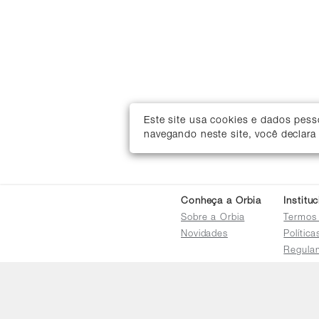
Este site usa cookies e dados pes
navegando neste site, você declara
Conheça a Orbia
Institu
Sobre a Orbia
Termos
Novidades
Polític
Regula
Trocas 
Regula
Familia
Termo d