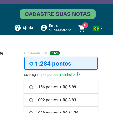
0
Entre
Ajuda
ou cadastre-se
a
-16%
De
1.525
por:
1.284 
pontos
ou resgate por
pontos + dinheiro
1.156 
pontos +
 R$ 5,89
1.092 
pontos +
 R$ 8,83