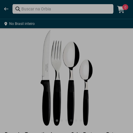
0
No Brasil inteiro