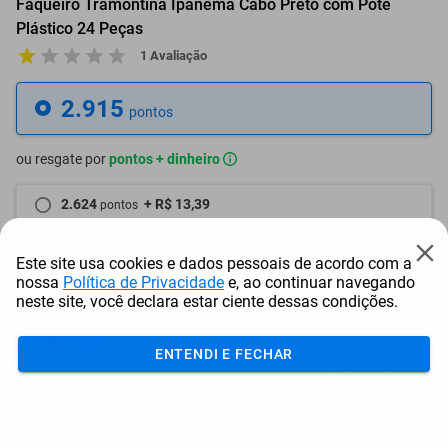
Faqueiro Tramontina Ipanema Cabo Preto com Pote
Plástico 24 Peças
1 Avaliação
2.915
pontos
ou resgate por
pontos + dinheiro
2.624
+ R$ 13,39
pontos
2.478
+ R$ 20,10
pontos
Este site usa cookies e dados pessoais de acordo com a
nossa
Política de Privacidade
e, ao continuar navegando
2.332
+ R$ 26,82
pontos
neste site, você declara estar ciente dessas condições.
Frete e Prazo
ENTENDI E FECHAR
Calcular frete
Utilizar endereço cadastrado