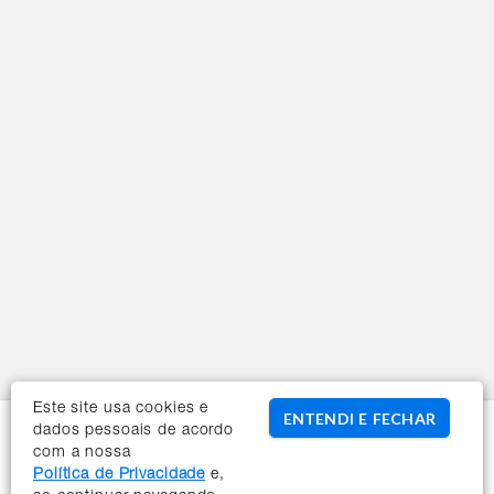
Este site usa cookies e
ENTENDI E FECHAR
Conheça a Orbia
dados pessoais de acordo
Sobre a Orbia
com a nossa
Política de Privacidade
e,
Novidades