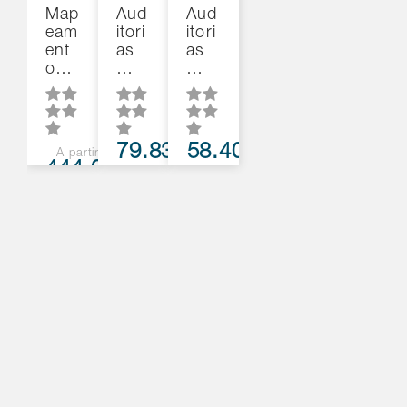
Map
Aud
Aud
eam
itori
itori
ent
as
as
o…
…
…
79.837
58.402
A partir de
444.000
pontos
pontos
pontos