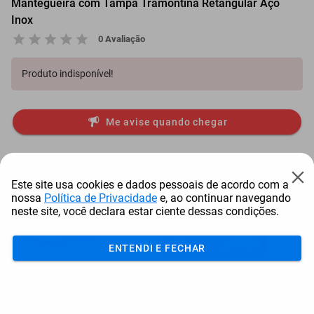
Mantegueira com Tampa Tramontina Retangular Aço
Inox
0 Avaliação
Produto indisponível!
Me avise quando chegar
Mais Resgatados
Este site usa cookies e dados pessoais de acordo com a
nossa
Política de Privacidade
e, ao continuar navegando
neste site, você declara estar ciente dessas condições.
ENTENDI E FECHAR
Antena Starlink Mini De
Smart Tv Led Samsung 43"
Bay
Internet Via Sat...
Full Hd Tizen H...