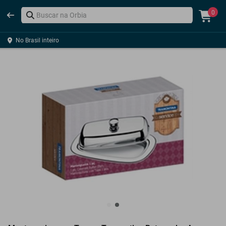
0
No Brasil inteiro