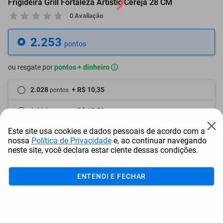
Frigideira Grill Fortaleza Artistic Cereja 28 CM
0 Avaliação
2.253
pontos
ou resgate por
pontos + dinheiro
2.028
+ R$ 10,35
pontos
1.916
+ R$ 15,50
pontos
Este site usa cookies e dados pessoais de acordo com a
1.803
+ R$ 20,70
pontos
nossa
Política de Privacidade
e, ao continuar navegando
neste site, você declara estar ciente dessas condições.
Frete e Prazo
Calcular frete
ENTENDI E FECHAR
Utilizar endereço cadastrado
Adicionar ao carrinho