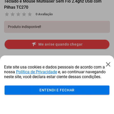
Teclado e Mouse Multilaser Sem Fio 2.4ghz USB com
Pilhas TC270
0 Avaliação
Produto indisponível!
Me avise quando chegar
Itens comprados juntos
Este site usa cookies e dados pessoais de acordo com a
nossa
Política de Privacidade
e, ao continuar navegando
neste site, você declara estar ciente dessas condições.
ENTENDI E FECHAR
Garrafa Térmica Stanley
Módulo De Conexão
Vaccum Growler P...
Precision Planting E F...