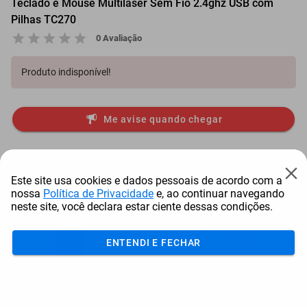
Teclado e Mouse Multilaser Sem Fio 2.4ghz USB com
Pilhas TC270
0 Avaliação
Produto indisponível!
Me avise quando chegar
Itens comprados juntos
Este site usa cookies e dados pessoais de acordo com a
nossa
Política de Privacidade
e, ao continuar navegando
neste site, você declara estar ciente dessas condições.
ENTENDI E FECHAR
Garrafa Térmica Stanley
Módulo De Conexão
Vaccum Growler P...
Precision Planting E F...