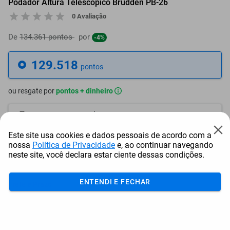
Podador Altura Telescópico Brudden PB-26
0 Avaliação
De
134.361 pontos
por
-4%
129.518
pontos
ou resgate por
pontos + dinheiro
116.567
+ R$ 595,75
pontos
Este site usa cookies e dados pessoais de acordo com a
110.091
+ R$ 893,64
pontos
nossa
Política de Privacidade
e, ao continuar navegando
neste site, você declara estar ciente dessas condições.
103.615
+ R$ 1.191,54
pontos
ENTENDI E FECHAR
Frete e Prazo
Calcular frete
Utilizar endereço cadastrado