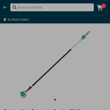
0
No Brasil inteiro