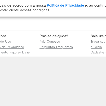
soais de acordo com a nossa
Política de Privacidade
e, ao contin
 estar ciente dessas condições.
cional
Precisa de ajuda?
Seja um p
 de Uso
Fale Conosco
Traga seu
as de Privacidade
Perguntas Frequentes
a Orbia
mento Impulso Bayer
Cadastre 
e Devoluções
Acessar a 
mento dos Grupos
res
e Consulta a
s e
tilhamento de Dados
io de Igualdade