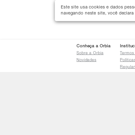
Este site usa cookies e dados pes
navegando neste site, você declara
Conheça a Orbia
Institu
Sobre a Orbia
Termos
Novidades
Polític
Regula
Trocas 
Regula
Familia
Termo d
Bureau
Compar
Relatór
Salarial