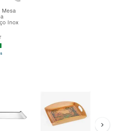
e Mesa
na
ço Inox
%
os