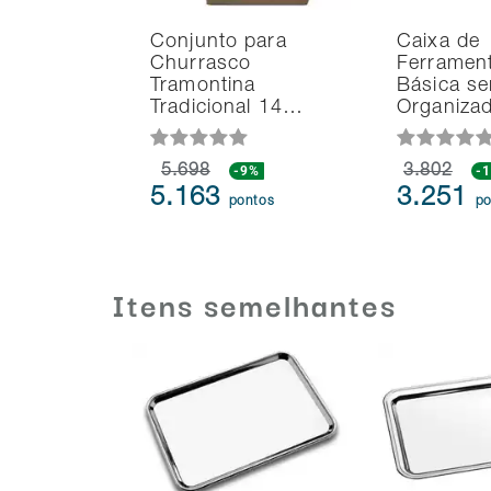
Conjunto para
Caixa de
Churrasco
Ferramen
Tramontina
Básica s
Tradicional 14…
Organiza
5.698
-9%
3.802
-
5.163
3.251
pontos
po
Itens semelhantes