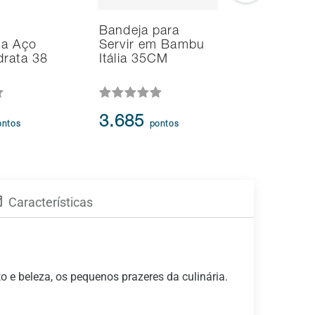
Bandeja para
Bandeja 
na Aço
Servir em Bambu
Servir e
drata 38
Itália 35CM
Itália 45
3.685
3.821
ontos
pontos
p
Características
o e beleza, os pequenos prazeres da culinária.