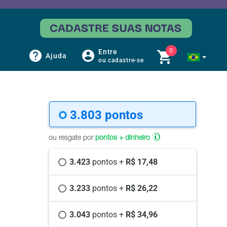
0
Entre
Ajuda
ou cadastre-se
3.803 
pontos
ou resgate por
pontos + dinheiro
3.423 
pontos +
 R$ 17,48
3.233 
pontos +
 R$ 26,22
3.043 
pontos +
 R$ 34,96