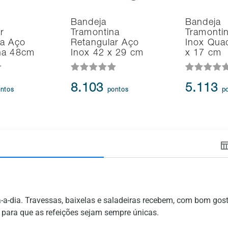
Bandeja
Bandeja
r
Tramontina
Tramonti
na Aço
Retangular Aço
Inox Qua
na 48cm
Inox 42 x 29 cm
x 17 cm
8.103
5.113
ntos
pontos
p
-a-dia. Travessas, baixelas e saladeiras recebem, com bom gost
 para que as refeições sejam sempre únicas.