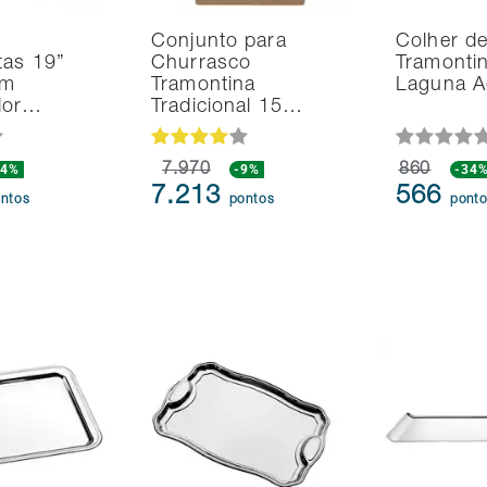
Conjunto para
Colher d
tas 19”
Churrasco
Tramonti
em
Tramontina
Laguna A
dor…
Tradicional 15…
14%
7.970
-9%
860
-34
7.213
566
ntos
pontos
pont