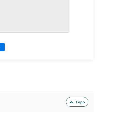
o
Topo