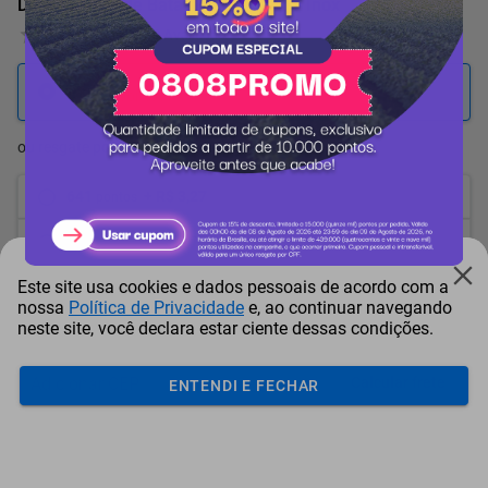
Descascador de Batatas Tramontina Inox
0 Avaliação
712
pontos
ou resgate por
pontos + dinheiro
641
+ R$ 3,27
pontos
606
+ R$ 4,88
pontos
Este site usa cookies e dados pessoais de acordo com a
570
+ R$ 6,53
pontos
nossa
Política de Privacidade
e, ao continuar navegando
neste site, você declara estar ciente dessas condições.
Frete e Prazo
Calcular frete
ENTENDI E FECHAR
Utilizar endereço cadastrado
Adicionar ao carrinho