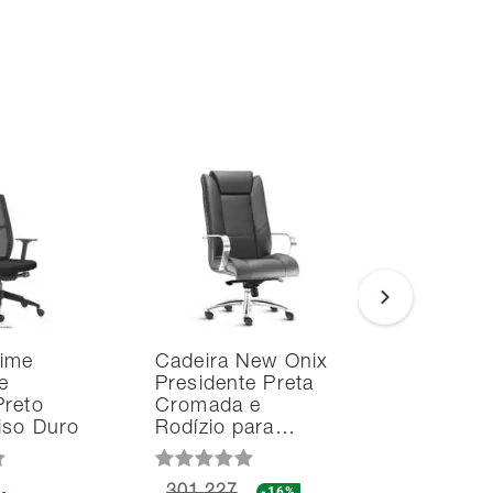
Time
Cadeira New Onix
Cadeira 
e
Presidente Preta
President
Preto
Cromada e
Cromada
iso Duro
Rodízio para…
Rodízio 
-16%