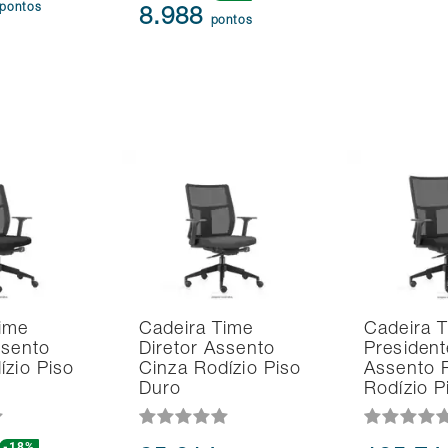
pontos
8.988
pontos
ime
Cadeira Time
Cadeira 
ssento
Diretor Assento
President
ízio Piso
Cinza Rodízio Piso
Assento 
Duro
Rodízio P
-18%