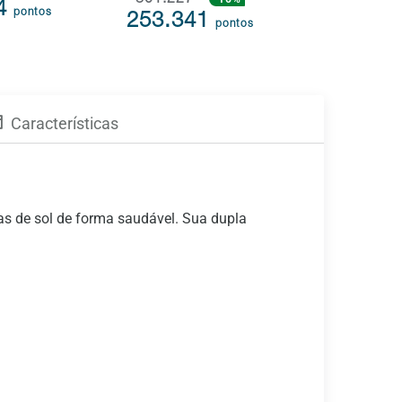
301.227
304.914
44
pontos
253.341
253.3
pontos
Características
ias de sol de forma saudável. Sua dupla