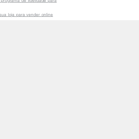
 programa de fidelidade para
sua loja para vender online
plataforma do distribuidor
de atendimento
a a sexta das 8h às 18h
5.3)
SP, CEP: 05424-010