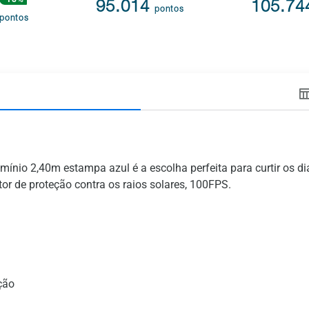
95.014
105.7
pontos
pontos
mínio 2,40m estampa azul é a escolha perfeita para curtir os d
r de proteção contra os raios solares, 100FPS.
ção