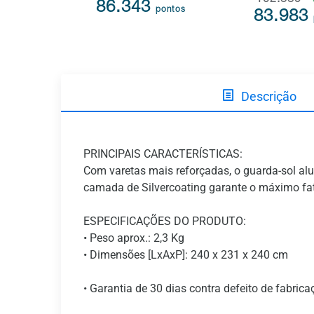
102.389
86.343
pontos
83.983
Descrição
PRINCIPAIS CARACTERÍSTICAS:
Com varetas mais reforçadas, o guarda-sol alu
camada de Silvercoating garante o máximo fato
ESPECIFICAÇÕES DO PRODUTO:
• Peso aprox.: 2,3 Kg
• Dimensões [LxAxP]: 240 x 231 x 240 cm
• Garantia de 30 dias contra defeito de fabrica