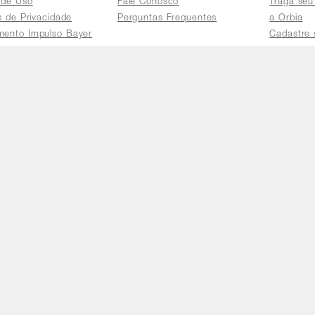
 de Uso
Fale Conosco
Traga seu
as de Privacidade
Perguntas Frequentes
a Orbia
mento Impulso Bayer
Cadastre 
e Devoluções
Acessar a 
mento dos Grupos
res
e Consulta a
s e
tilhamento de Dados
io de Igualdade
Telefones
Horário 
(11) 4470-2239
De segund
0800 725 9900
yright © 2026 Orbia - Última atualização: 05/08/2026 (2026080
6/0001-62 / Rua Pais Leme, nº 524 - Pinheiros, São Paulo - 