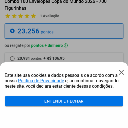
Combo 100 Envelopes Copa do Mundo 2026 - 700
Figurinhas
1 Avaliação
23.256
pontos
ou resgate por
pontos + dinheiro
20.931
+ R$ 106,95
pontos
19.768
+ R$ 160,45
pontos
Este site usa cookies e dados pessoais de acordo com a
nossa
Política de Privacidade
e, ao continuar navegando
18.605
+ R$ 213,95
pontos
neste site, você declara estar ciente dessas condições.
Frete e Prazo
ENTENDI E FECHAR
Calcular frete
Utilizar endereço cadastrado