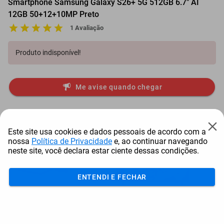
Smartphone Samsung Galaxy S26+ 5G 512GB 6.7" AI
12GB 50+12+10MP Preto
1 Avaliação
Produto indisponível!
Me avise quando chegar
Mais Resgatados
Este site usa cookies e dados pessoais de acordo com a
nossa
Política de Privacidade
e, ao continuar navegando
neste site, você declara estar ciente dessas condições.
ENTENDI E FECHAR
Antena Starlink Mini De
Smart Tv Led Samsung 43"
Bay
Internet Via Sat...
Full Hd Tizen H...