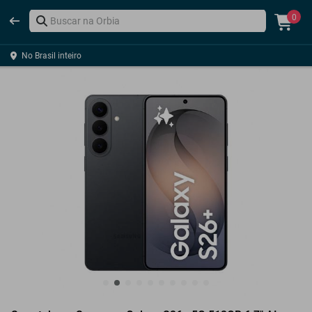
0
No Brasil inteiro