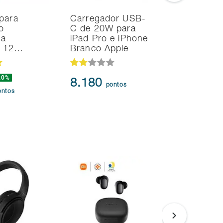
para
Carregador USB-
Noteboo
o
C de 20W para
Ultrafino
na
iPad Pro e iPhone
i7 24GB
d 12…
Branco Apple
SSD Intel
20%
239.873
8.180
pontos
217.3
ontos