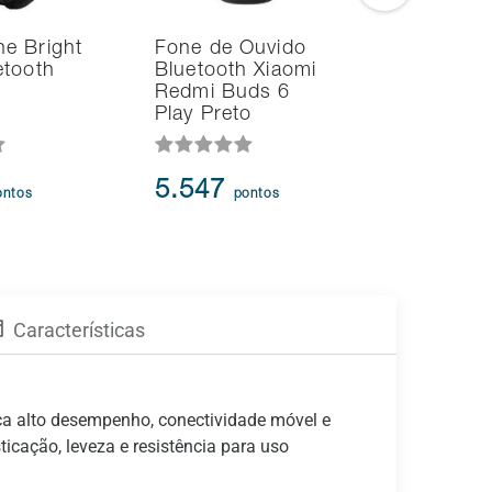
e Bright
Fone de Ouvido
Fone de 
etooth
Bluetooth Xiaomi
Bluetoot
Redmi Buds 6
Redmi B
Play Preto
Play Bra
5.547
5.547
ontos
pontos
p
Características
a alto desempenho, conectividade móvel e
cação, leveza e resistência para uso