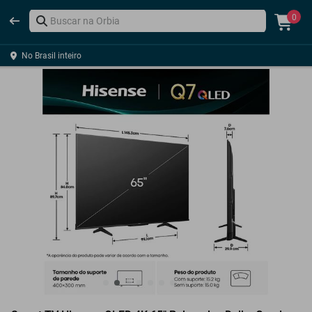
0
No Brasil inteiro