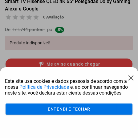
Smart TV Hisense QLED 4K 65" Polegadas Dolby Gaming
Alexa e Google
0 Avaliação
De
171.744 pontos
por
-5%
Produto indisponível!
Me avise quando chegar
Mais Resgatados
Este site usa cookies e dados pessoais de acordo com a
nossa
Política de Privacidade
e, ao continuar navegando
neste site, você declara estar ciente dessas condições.
ENTENDI E FECHAR
Antena Starlink Mini De
Smart Tv Led Samsung 43"
Bay