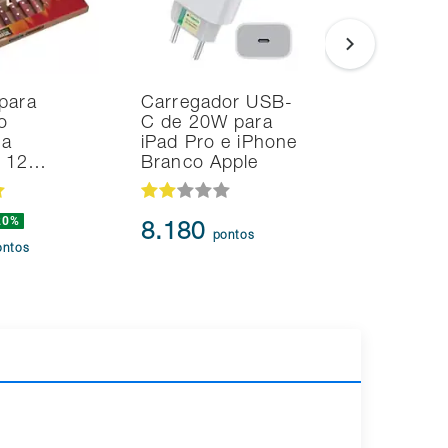
para
Carregador USB-
Smart T
o
C de 20W para
Samsung
na
iPad Pro e iPhone
TV Tizen
d 12…
Branco Apple
Fi 2 HDM
20%
44.434
8.180
pontos
41.61
ontos