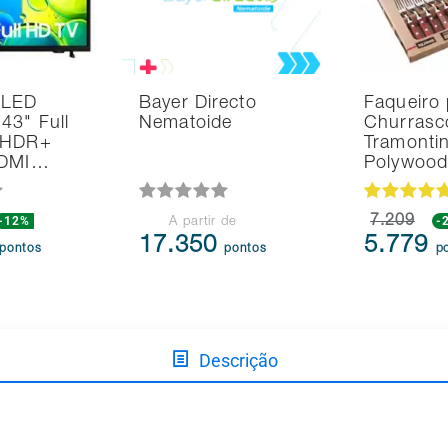
 LED
Bayer Directo
Faqueiro 
43" Full
Nematoide
Churrasc
 HDR+
Tramonti
HDMI…
Polywoo
-12%
7.209
-
A partir de
17.350
5.779
pontos
pontos
p
Descrição