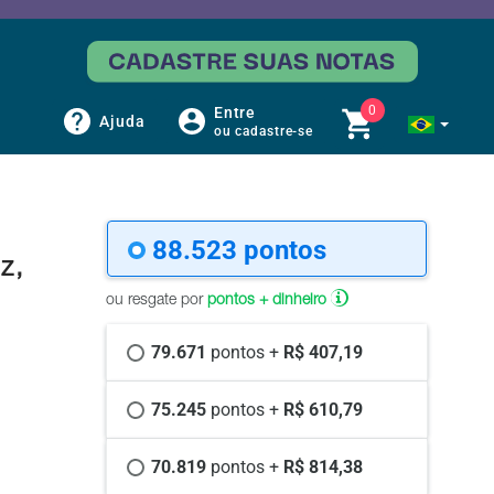
0
Entre
Ajuda
ou cadastre-se
88.523 
pontos
z,
ou resgate por
pontos + dinheiro
79.671 
pontos +
 R$ 407,19
75.245 
pontos +
 R$ 610,79
70.819 
pontos +
 R$ 814,38