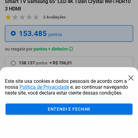
Smart TV Samsung 65" LED 4K Tizen Crystal WiFi HDR10
3 HDMI
2 Avaliações
153.485
pontos
ou resgate por
pontos + dinheiro
138.137
+ R$ 706,01
pontos
130.463
+ R$ 1.059,01
pontos
Este site usa cookies e dados pessoais de acordo com a
nossa
Política de Privacidade
e, ao continuar navegando
122.788
+ R$ 1.412,06
pontos
neste site, você declara estar ciente dessas condições.
Frete e Prazo
ENTENDI E FECHAR
Calcular frete
Utilizar endereço cadastrado