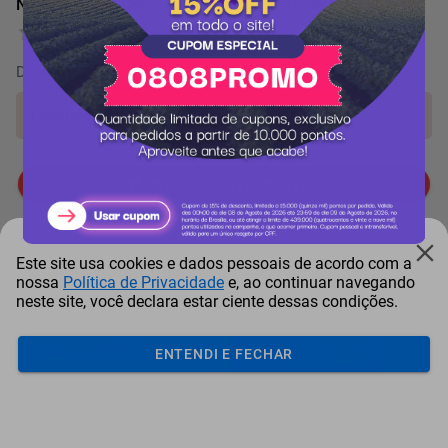
Notebook Dell CSG Lat 3550 i7 16GB 512 W11P
0 Avaliação
De
350.729 pontos
por
-10%
Produto indisponível!
Me avise quando chegar
Mais Resgatados
Este site usa cookies e dados pessoais de acordo com a
nossa
Política de Privacidade
e, ao continuar navegando
neste site, você declara estar ciente dessas condições.
ENTENDI E FECHAR
Antena Starlink Mini De
Smart Tv Led Samsung 43"
Bay
Internet Via Sat...
Full Hd Tizen H...