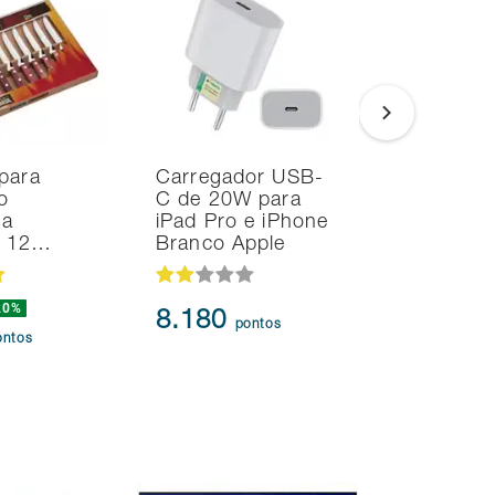
para
Carregador USB-
Noteboo
o
C de 20W para
Ultrafino
na
iPad Pro e iPhone
i7 24GB
d 12…
Branco Apple
SSD Intel
20%
239.873
8.180
pontos
217.3
ontos