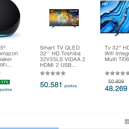
 5ª
Smart TV QLED
Tv 32" H
Amazon
32'' HD Toshiba
Wifi Inte
eaker
32V35LS VIDAA 2
Multi Tl
WiFi…
HDMI 2 USB…
-17%
50.809
50.581
pontos
48.26
pontos