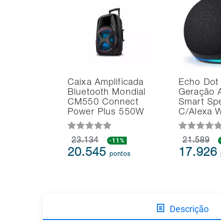
Caixa Amplificada
Echo Dot
Bluetooth Mondial
Geração 
CM550 Connect
Smart Sp
Power Plus 550W
C/Alexa 
23.134
-11%
21.589
20.545
17.926
pontos
Descrição