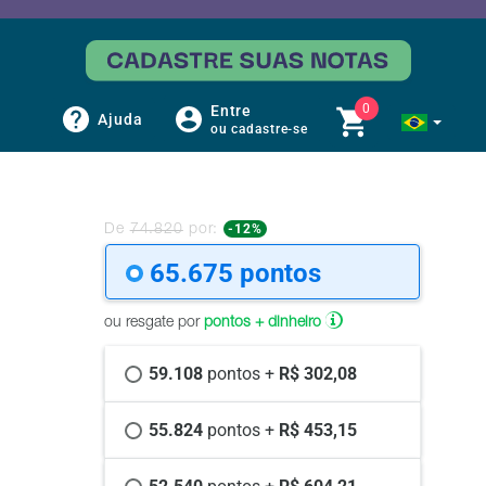
0
Entre
Ajuda
ou cadastre-se
-12%
De
74.820
por:
65.675 
pontos
ou resgate por
pontos + dinheiro
59.108 
pontos +
 R$ 302,08
55.824 
pontos +
 R$ 453,15