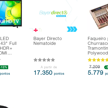
 LED
Bayer Directo
Faqueiro 
43" Full
Nematoide
Churrasc
 HDR+
Tramonti
HDMI…
Polywoo
-12%
7.209
-
A partir de
17.350
5.779
pontos
pontos
p