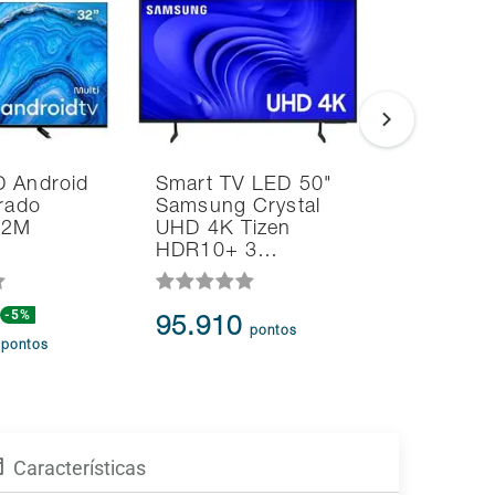
D Android
Smart TV LED 50"
Smart T
grado
Samsung Crystal
55" 4K T
062M
UHD 4K Tizen
55C450N
HDR10+ 3…
TV WiFi
-5%
95.910
116.8
pontos
9
pontos
Características