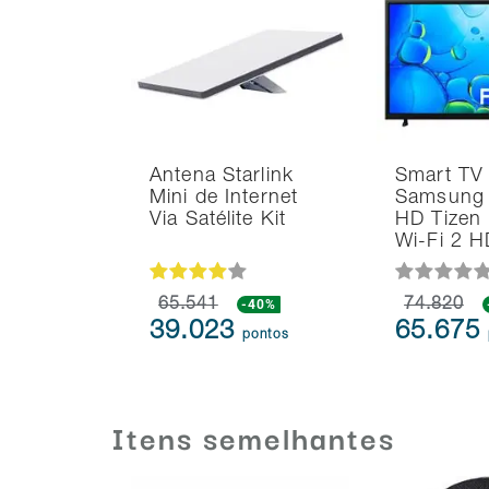
Antena Starlink
Smart TV
Mini de Internet
Samsung 
Via Satélite Kit
HD Tizen
Wi-Fi 2 
65.541
-40%
74.820
39.023
65.675
pontos
Itens semelhantes