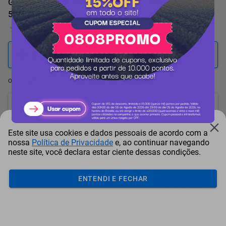
Garrafa Térmica Stanley Quencher 2.0 Rose Quartz Fade
591ml
0 Avaliação
8.502
pontos
ou resgate por
pontos + dinheiro
7.652
+ R$ 39,10
pontos
7.227
+ R$ 58,65
pontos
Este site usa cookies e dados pessoais de acordo com a
nossa
Política de Privacidade
e, ao continuar navegando
6.802
+ R$ 78,20
pontos
neste site, você declara estar ciente dessas condições.
Frete e Prazo
ENTENDI E FECHAR
Calcular frete
Utilizar endereço cadastrado