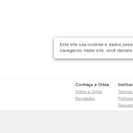
Este site usa cookies e dados pes
navegando neste site, você declara
Conheça a Orbia
Institu
Sobre a Orbia
Termos
Novidades
Polític
Regula
Trocas 
Regula
Familia