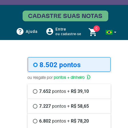
0
Entre
Ajuda
ou cadastre-se
8.502 
pontos
ou resgate por
pontos + dinheiro
7.652 
pontos +
 R$ 39,10
7.227 
pontos +
 R$ 58,65
6.802 
pontos +
 R$ 78,20