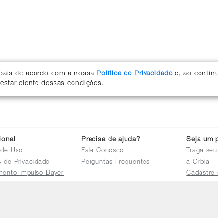
soais de acordo com a nossa
Política de Privacidade
e, ao contin
 estar ciente dessas condições.
cional
Precisa de ajuda?
Seja um p
 de Uso
Fale Conosco
Traga seu
as de Privacidade
Perguntas Frequentes
a Orbia
mento Impulso Bayer
Cadastre 
e Devoluções
Acessar a 
mento dos Grupos
res