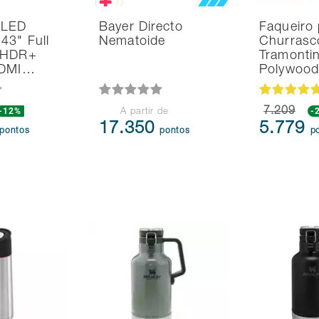
 LED
Bayer Directo
Faqueiro 
43" Full
Nematoide
Churrasc
 HDR+
Tramonti
HDMI…
Polywoo
-12%
7.209
-
A partir de
17.350
5.779
pontos
pontos
p