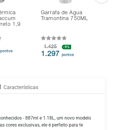
érmica
Garrafa de Água
Garrafa 
Vaccum
Tramontina 750ML
Tramonti
reto 1,9
Ampola 
Inox 75
1.425
-9%
4
11.09
pontos
1.297
pontos
Características
conhecidos - 887ml e 1.18L, um novo modelo
cores exclusivas, ele é perfeito para te