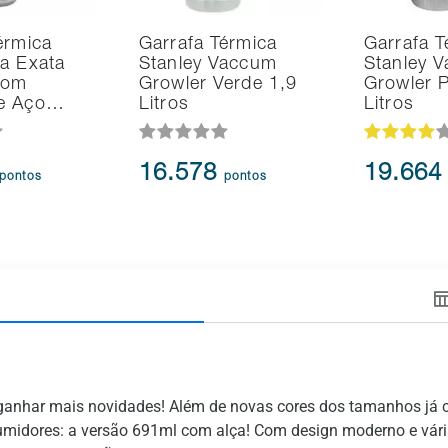
érmica
Garrafa Térmica
Garrafa T
a Exata
Stanley Vaccum
Stanley 
com
Growler Verde 1,9
Growler P
de Aço…
Litros
Litros
16.578
19.66
pontos
pontos
 ganhar mais novidades! Além de novas cores dos tamanhos já 
idores: a versão 691ml com alça! Com design moderno e várias 