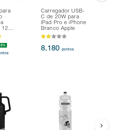
para
Carregador USB-
Smart TV
o
C de 20W para
Samsung 
na
iPad Pro e iPhone
UHD 4K T
d 12…
Branco Apple
HDR10+
20%
8.180
95.91
pontos
ontos