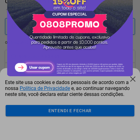
Chocolate Bacio di Latte Branco 80g
0 Avaliação
1.017
pontos
ou resgate por
pontos + dinheiro
916
+ R$ 4,65
pontos
865
+ R$ 6,99
pontos
Este site usa cookies e dados pessoais de acordo com a
814
+ R$ 9,34
pontos
nossa
Política de Privacidade
e, ao continuar navegando
neste site, você declara estar ciente dessas condições.
Frete e Prazo
Calcular frete
ENTENDI E FECHAR
Utilizar endereço cadastrado
Adicionar ao carrinho