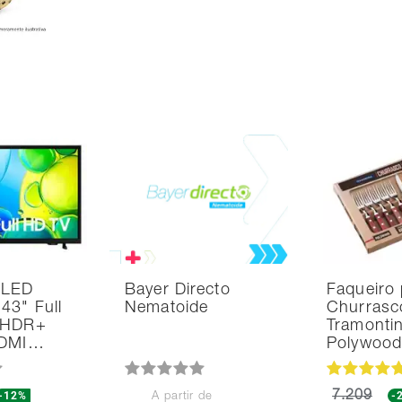
 LED
Bayer Directo
Faqueiro 
43" Full
Nematoide
Churrasc
 HDR+
Tramonti
HDMI…
Polywoo
-12%
7.209
-
A partir de