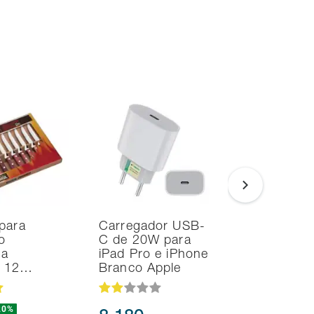
para
Carregador USB-
Smart TV
o
C de 20W para
Samsung 
na
iPad Pro e iPhone
UHD 4K T
d 12…
Branco Apple
HDR10+
20%