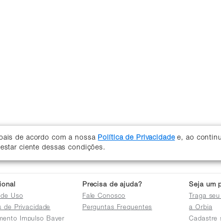
soais de acordo com a nossa
Política de Privacidade
e, ao contin
 estar ciente dessas condições.
cional
Precisa de ajuda?
Seja um p
 de Uso
Fale Conosco
Traga seu
as de Privacidade
Perguntas Frequentes
a Orbia
mento Impulso Bayer
Cadastre 