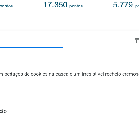
17.350
5.779
pontos
pontos
p
m pedaços de cookies na casca e um irresistível recheio crem
ção