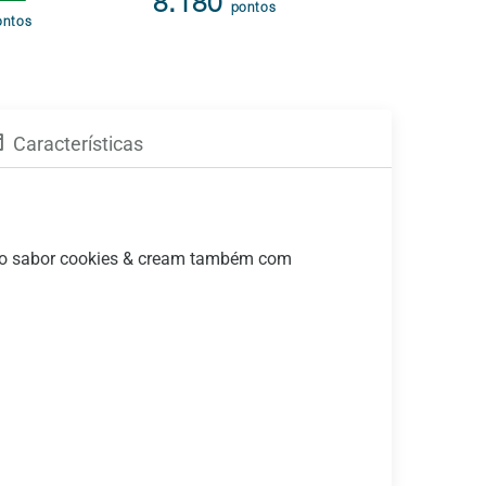
8.180
95.91
pontos
ontos
Características
oso sabor cookies & cream também com