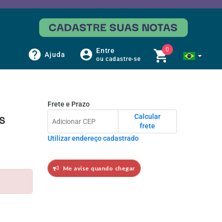
0
Entre
Ajuda
ou cadastre-se
Frete e Prazo
Calcular
s
frete
Utilizar endereço cadastrado
Me avise quando chegar