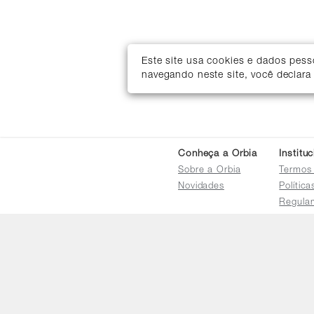
Este site usa cookies e dados pes
navegando neste site, você declara
Conheça a Orbia
Institu
Sobre a Orbia
Termos
Novidades
Polític
Regula
Trocas 
Regula
Familia
Termo d
Bureau
Compar