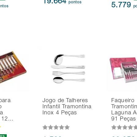
19.664
pontos
5.779
ntos
p
para
Jogo de Talheres
Faqueiro
o
Infantil Tramontina
Tramonti
na
Inox 4 Peças
Laguna A
d 12…
91 Peças
20%