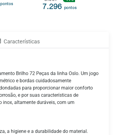
8.967
4.183
6
pontos
7.296
3.133
pontos
p
Características
mento Brilho 72 Peças da linha Oslo. Um jogo
imétrico e bordas cuidadosamente
edondadas para proporcionar maior conforto
rrosão, e por suas características de
o inox, altamente duráveis, com um
a, a higiene e a durabilidade do material.