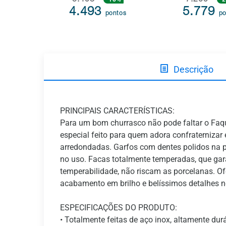
5.493
7.209
4.493
5.779
pontos
po
Descrição
PRINCIPAIS CARACTERÍSTICAS:
Para um bom churrasco não pode faltar o Faq
especial feito para quem adora confraterniza
arredondadas. Garfos com dentes polidos na p
no uso. Facas totalmente temperadas, que garan
temperabilidade, não riscam as porcelanas. O
acabamento em brilho e belíssimos detalhes n
ESPECIFICAÇÕES DO PRODUTO:
• Totalmente feitas de aço inox, altamente durá