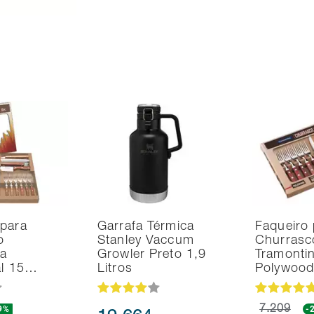
 para
Garrafa Térmica
Faqueiro 
o
Stanley Vaccum
Churrasc
na
Growler Preto 1,9
Tramonti
al 15…
Litros
Polywoo
9%
7.209
-