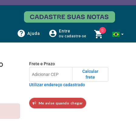
0
Entre
Ajuda
ou cadastre-se
Frete e Prazo
o
Calcular
frete
Utilizar endereço cadastrado
Me avise quando chegar