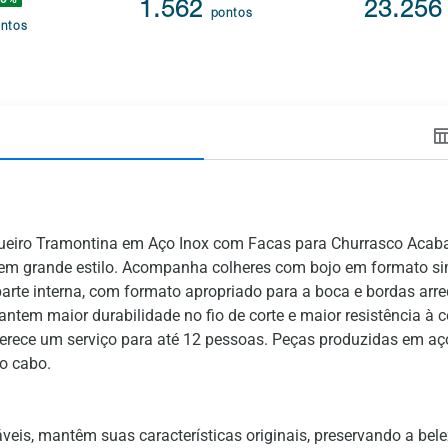
1.562
23.25
pontos
ntos
ueiro Tramontina em Aço Inox com Facas para Churrasco Acaba
r em grande estilo. Acompanha colheres com bojo em formato s
arte interna, com formato apropriado para a boca e bordas arr
tem maior durabilidade no fio de corte e maior resistência à co
ferece um serviço para até 12 pessoas. Peças produzidas em aç
o cabo.
veis, mantêm suas características originais, preservando a belez