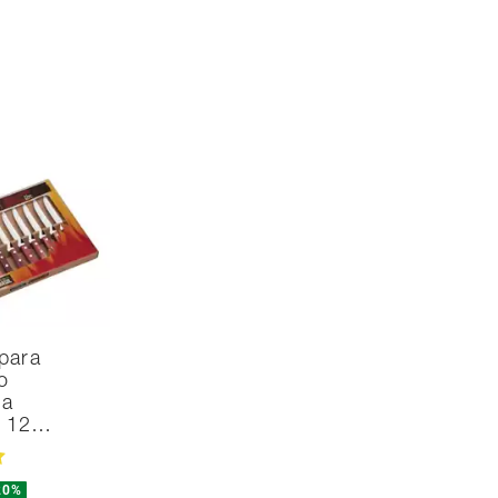
para
o
na
d 12…
20%