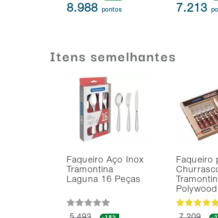
8.988
7.213
pontos
po
Itens semelhantes
Faqueiro Aço Inox
Faqueiro 
Tramontina
Churrasc
Laguna 16 Peças
Tramonti
Polywoo
-18%
-