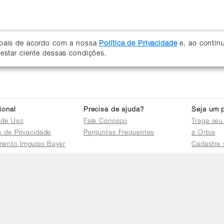
soais de acordo com a nossa
Política de Privacidade
e, ao contin
 estar ciente dessas condições.
cional
Precisa de ajuda?
Seja um p
 de Uso
Fale Conosco
Traga seu
as de Privacidade
Perguntas Frequentes
a Orbia
mento Impulso Bayer
Cadastre 
e Devoluções
Acessar a 
mento dos Grupos
res
e Consulta a
s e
tilhamento de Dados