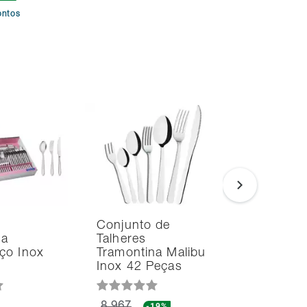
ontos
Conjunto de
Conjunto
na
Talheres
Talheres
ço Inox
Tramontina Malibu
Tramonti
Inox 42 Peças
Pote 24 
-19%
-