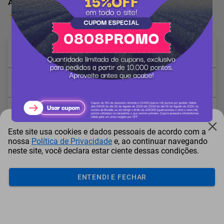
Agroespecialista - Glauberto Moderno
46 Avaliações
Quantidade em Diárias: *
Quantidade mínima: 1
Data desejada: *
A partir de 15/08/2026
Local: *
Este site usa cookies e dados pessoais de acordo com a
* Campo obrigatório
nossa
Política de Privacidade
e, ao continuar navegando
neste site, você declara estar ciente dessas condições.
ENTENDI E FECHAR
Adicionar ao carrinho
Itens comprados juntos