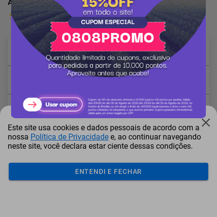
Agroespecialista - Glauberto Moderno
46 Avaliações
Quantidade em Diárias: *
Quantidade mínima: 1
Data desejada: *
A partir de 14/08/2026
Local: *
Este site usa cookies e dados pessoais de acordo com a
* Campo obrigatório
nossa
Política de Privacidade
e, ao continuar navegando
neste site, você declara estar ciente dessas condições.
ENTENDI E FECHAR
Adicionar ao carrinho
Itens comprados juntos