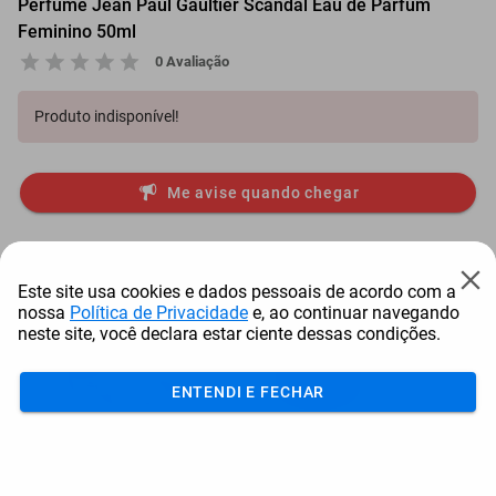
Perfume Jean Paul Gaultier Scandal Eau de Parfum
Feminino 50ml
0 Avaliação
Produto indisponível!
Me avise quando chegar
Itens comprados juntos
Este site usa cookies e dados pessoais de acordo com a
nossa
Política de Privacidade
e, ao continuar navegando
neste site, você declara estar ciente dessas condições.
ENTENDI E FECHAR
Sabonetes Em Barra Natura
Panela De Pressão
Per
Tododia Algodã...
Tramontina Vancouver C...