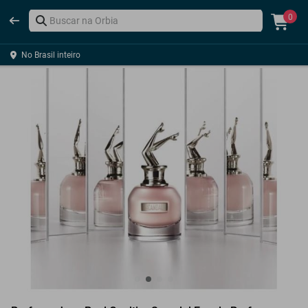
0
No Brasil inteiro