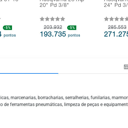
a 61 15"
Husqvarna 281Xp
Husqvarn
20" Pd 3/8"
24" Pd 3
-5%
203.932
-5%
285.553
4
193.735
271.2
pontos
pontos
as, marcenarias, borracharias, serralherias, funilarias, marmo
to de ferramentas pneumáticas, limpeza de peças e equipamento