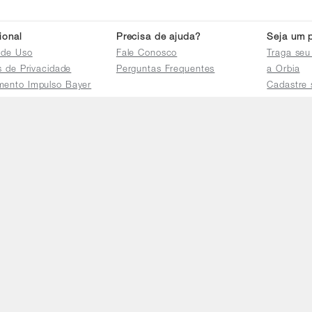
cional
Precisa de ajuda?
Seja um p
 de Uso
Fale Conosco
Traga seu
as de Privacidade
Perguntas Frequentes
a Orbia
mento Impulso Bayer
Cadastre 
e Devoluções
Acessar a 
mento dos Grupos
res
e Consulta a
s e
tilhamento de Dados
io de Igualdade
Telefones
Horário 
(11) 4470-2239
De segund
0800 725 9900