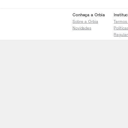
Conheça a Orbia
Institu
Sobre a Orbia
Termos
Novidades
Polític
Regula
Trocas 
Regula
Familia
Termo d
Bureau
Compar
Relatór
Salarial
E-mail
faleconosco@orbia.ag