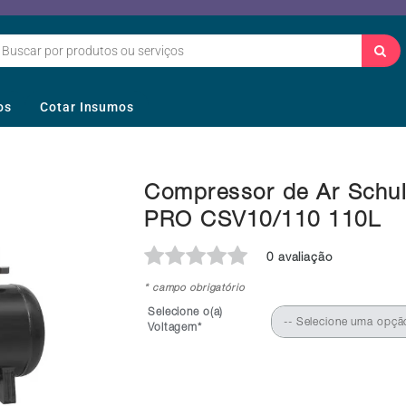
os
Cotar Insumos
Compressor de Ar Schul
PRO CSV10/110 110L
0 avaliação
* campo obrigatório
Selecione o(a)
-- Selecione uma opçã
Voltagem*