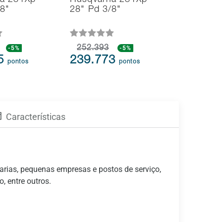
a 281Xp
Husqvarna 281Xp
Aspirado
/8"
28" Pd 3/8"
Folhas H
125BVx 
-5%
252.393
-5%
109.613
75
239.773
104.1
pontos
pontos
Características
rarias, pequenas empresas e postos de serviço,
, entre outros.