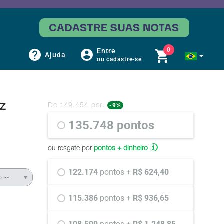
0
Entre
Ajuda
ou cadastre-se
z
-9%
De
149.454
por:
135.748 
pontos
ou resgate por
pontos + dinheiro
122.174 
pontos +
 R$ 624,40
o --
115.386 
pontos +
 R$ 936,65