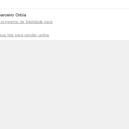
arceiro Orbia
 programa de fidelidade para
sua loja para vender online
plataforma do distribuidor
de atendimento
a a sexta das 8h às 18h