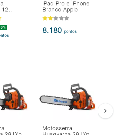
na
iPad Pro e iPhone
UHD 4K T
d 12…
Branco Apple
HDR10+
20%
8.180
95.91
pontos
ontos
ra
Motosserra
Soprador