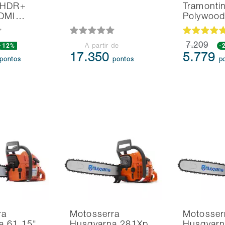
 HDR+
Tramonti
HDMI…
Polywoo
-12%
7.209
-
A partir de
17.350
5.779
pontos
pontos
p
ra
Motosserra
Motosser