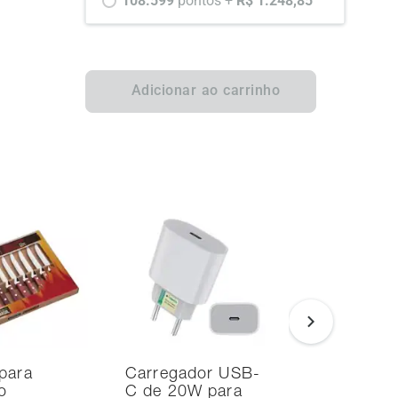
108.599 
pontos +
 R$ 1.248,85
Adicionar ao carrinho
para
Carregador USB-
Smart TV
o
C de 20W para
Samsung 