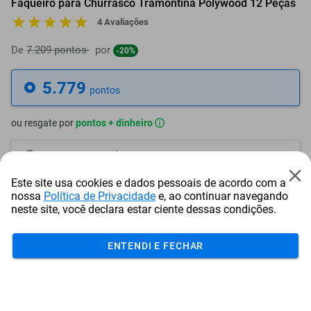
Faqueiro para Churrasco Tramontina Polywood 12 Peças
4 Avaliações
De
7.209 pontos
por
-20%
5.779
pontos
ou resgate por
pontos + dinheiro
5.202
+ R$ 26,54
pontos
Este site usa cookies e dados pessoais de acordo com a
4.913
+ R$ 39,84
pontos
nossa
Política de Privacidade
e, ao continuar navegando
neste site, você declara estar ciente dessas condições.
4.624
+ R$ 53,13
pontos
ENTENDI E FECHAR
Frete e Prazo
Calcular frete
Utilizar endereço cadastrado