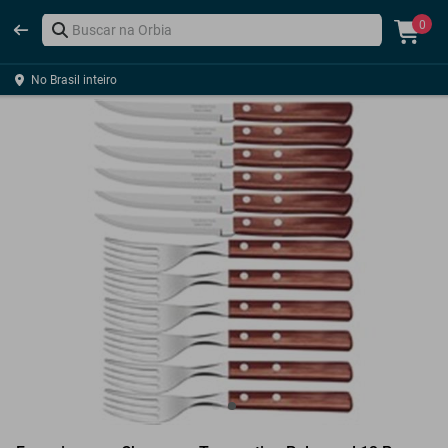
0
No Brasil inteiro