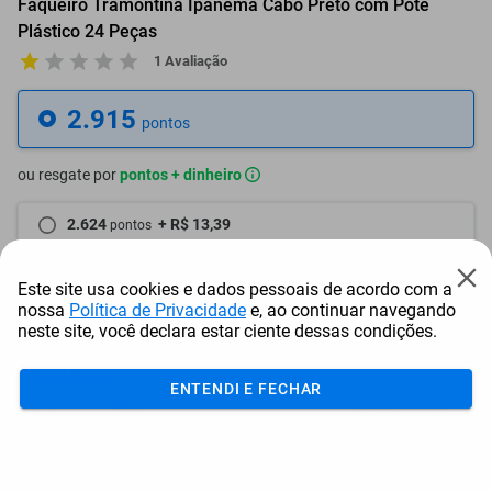
Faqueiro Tramontina Ipanema Cabo Preto com Pote
Plástico 24 Peças
1 Avaliação
2.915
pontos
ou resgate por
pontos + dinheiro
2.624
+ R$ 13,39
pontos
2.478
+ R$ 20,10
pontos
Este site usa cookies e dados pessoais de acordo com a
nossa
Política de Privacidade
e, ao continuar navegando
2.332
+ R$ 26,82
pontos
neste site, você declara estar ciente dessas condições.
Frete e Prazo
ENTENDI E FECHAR
Calcular frete
Utilizar endereço cadastrado