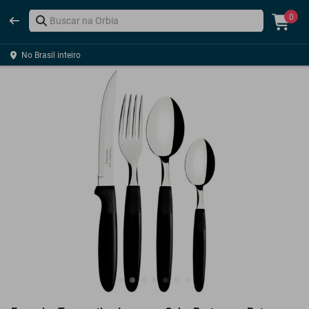
0
No Brasil inteiro