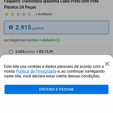
Faqueiro Tramontina Ipanema Cabo Preto com Pote
Plástico 24 Peças
1 Avaliação
2.915
pontos
ou resgate por
pontos + dinheiro
2.624
+ R$ 13,39
pontos
2.478
+ R$ 20,10
pontos
Este site usa cookies e dados pessoais de acordo com a
nossa
Política de Privacidade
e, ao continuar navegando
2.332
+ R$ 26,82
pontos
neste site, você declara estar ciente dessas condições.
Frete e Prazo
ENTENDI E FECHAR
Calcular frete
Utilizar endereço cadastrado