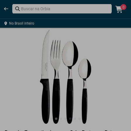
0
No Brasil inteiro