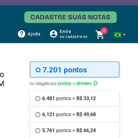
0
Entre
Ajuda
ou cadastre-se
7.201 
pontos
bo
CM
ou resgate por
pontos + dinheiro
6.481 
pontos +
 R$ 33,12
6.121 
pontos +
 R$ 49,68
5.761 
pontos +
 R$ 66,24