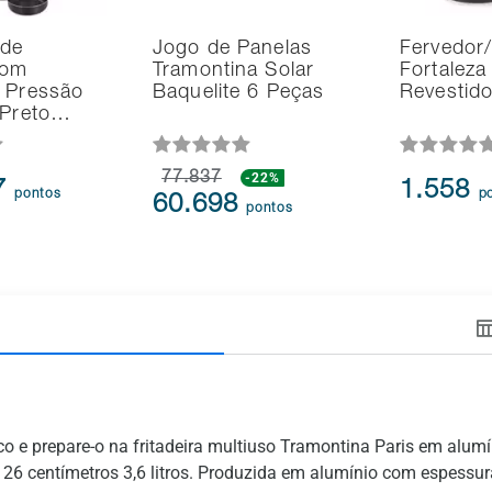
 de
Jogo de Panelas
Fervedor/
com
Tramontina Solar
Fortaleza
 Pressão
Baquelite 6 Peças
Revestido
 Preto…
77.837
-22%
7
1.558
pontos
p
60.698
pontos
tisco e prepare-o na fritadeira multiuso Tramontina Paris em alu
26 centímetros 3,6 litros. Produzida em alumínio com espessura