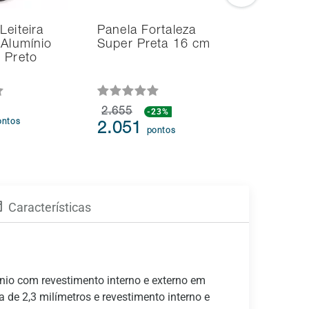
Leiteira
Panela Fortaleza
Paellera
 Alumínio
Super Preta 16 cm
Tramonti
 Preto
Professio
Alumínio
2.655
-23%
28.36
ontos
2.051
pontos
Características
mínio com revestimento interno e externo em
 de 2,3 milímetros e revestimento interno e