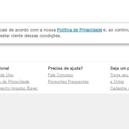
soais de acordo com a nossa
Política de Privacidade
e, ao contin
 estar ciente dessas condições.
cional
Precisa de ajuda?
Seja um p
 de Uso
Fale Conosco
Traga seu
as de Privacidade
Perguntas Frequentes
a Orbia
mento Impulso Bayer
Cadastre 
e Devoluções
Acessar a 
mento dos Grupos
res
e Consulta a
s e
tilhamento de Dados