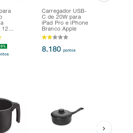
para
Carregador USB-
Noteboo
o
C de 20W para
Ultrafino
na
iPad Pro e iPhone
i7 24GB
d 12…
Branco Apple
SSD Intel
20%
239.873
8.180
pontos
217.3
ontos