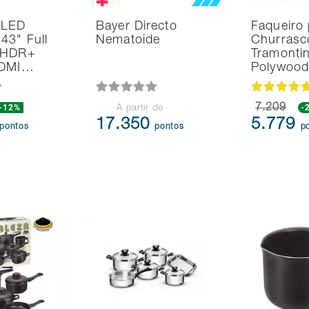
 LED
Bayer Directo
Faqueiro 
43" Full
Nematoide
Churrasc
 HDR+
Tramonti
HDMI…
Polywoo
-12%
7.209
-
A partir de
17.350
5.779
pontos
pontos
p