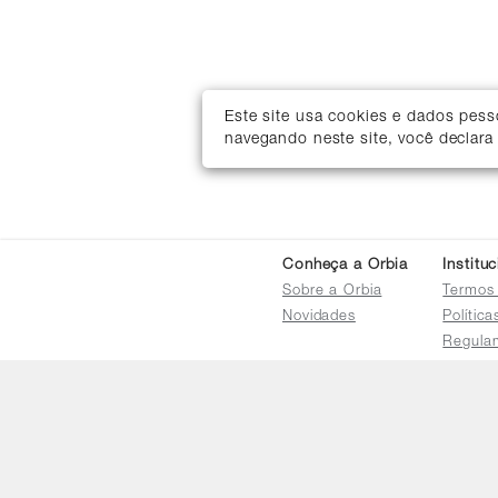
Este site usa cookies e dados pes
navegando neste site, você declara
Conheça a Orbia
Institu
Sobre a Orbia
Termos
Novidades
Polític
Regula
Trocas 
Regula
Familia
Termo d
Bureau
Compar