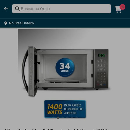
0
No Brasil inteiro