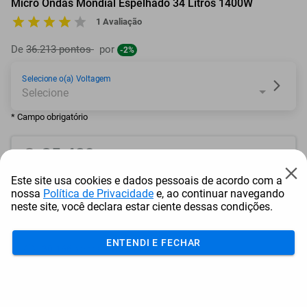
Micro Ondas Mondial Espelhado 34 Litros 1400W
1 Avaliação
De
36.213 pontos
por
-2%
Selecione o(a) Voltagem
* Campo obrigatório
35.489
pontos
Este site usa cookies e dados pessoais de acordo com a
ou resgate por
pontos + dinheiro
nossa
Política de Privacidade
e, ao continuar navegando
neste site, você declara estar ciente dessas condições.
31.941
+ R$ 163,21
pontos
ENTENDI E FECHAR
30.166
+ R$ 244,86
pontos
28.392
+ R$ 326,46
pontos