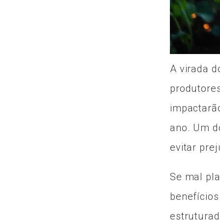
A virada 
produtore
impactarã
ano. Um do
evitar pre
Se mal pla
benefícios
estruturad