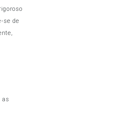
rigoroso
e-se de
ente,
 as