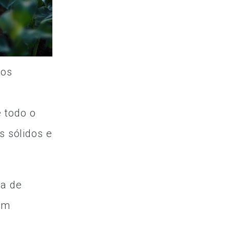
 os
 todo o
s sólidos e
da de
bem