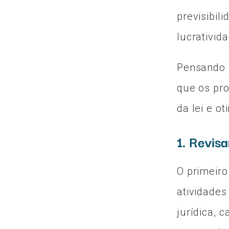
previsibil
lucrativid
Pensando 
que os pr
da lei e o
1. Revis
O primeiro
atividade
jurídica,