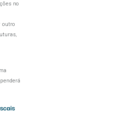
ções no
 outro
uturas,
uma
dependerá
iscais