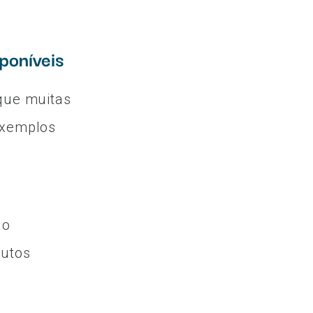
sponíveis
 que muitas
Exemplos
ao
butos