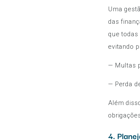
Uma gestão
das finanç
que todas 
evitando 
— Multas p
— Perda de
Além disso
obrigações
4. Plane