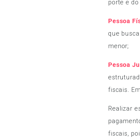
porte e do
Pessoa Fís
que buscam
menor;
Pessoa Jur
estruturad
fiscais. E
Realizar e
pagamento 
fiscais, p