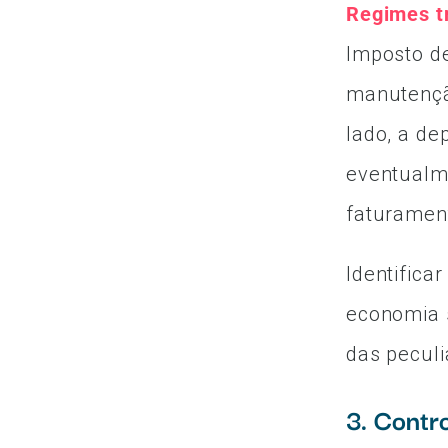
Regimes tr
Imposto d
manutenção
lado, a de
eventualm
faturamen
Identifica
economia s
das peculi
3. Contr