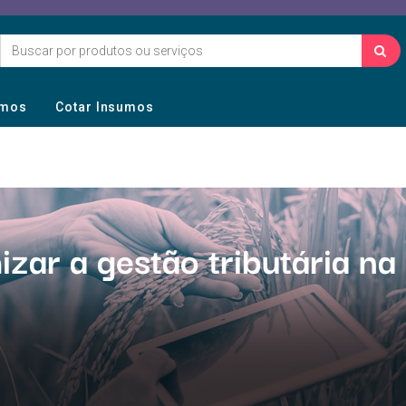
umos
Cotar Insumos
izar a gestão tributária na