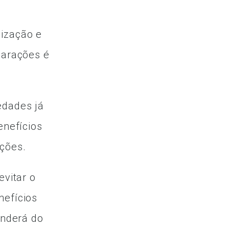
ização e
larações é
edades já
enefícios
ações.
evitar o
nefícios
enderá do