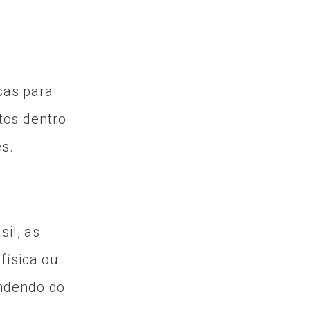
cas para
os dentro
es.
sil, as
física ou
ndendo do