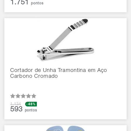
1.751
pontos
Cortador de Unha Tramontina em Aço
Carbono Cromado
-48%
1.134
593
pontos