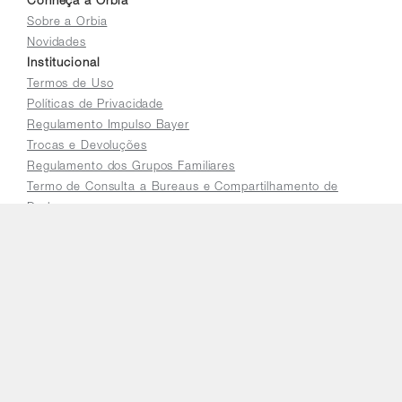
Conheça a Orbia
Sobre a Orbia
Novidades
Institucional
Termos de Uso
Políticas de Privacidade
Regulamento Impulso Bayer
Trocas e Devoluções
Regulamento dos Grupos Familiares
Termo de Consulta a Bureaus e Compartilhamento de
Dados
Relatório de Igualdade Salarial
Precisa de ajuda?
Fale Conosco
Perguntas Frequentes
Seja um parceiro Orbia
Traga seu programa de fidelidade para a Orbia
Cadastre sua loja para vender online
Acessar a plataforma do distribuidor