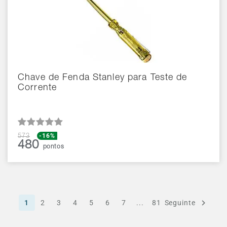
Chave de Fenda Stanley para Teste de
Corrente
-16%
573
480
pontos
1
2
3
4
5
6
7
...
81
Seguinte