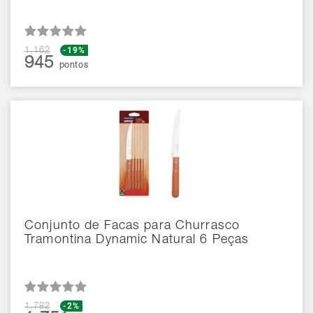
-19%
1.162
945
pontos
Conjunto de Facas para Churrasco
Tramontina Dynamic Natural 6 Peças
-2%
1.782