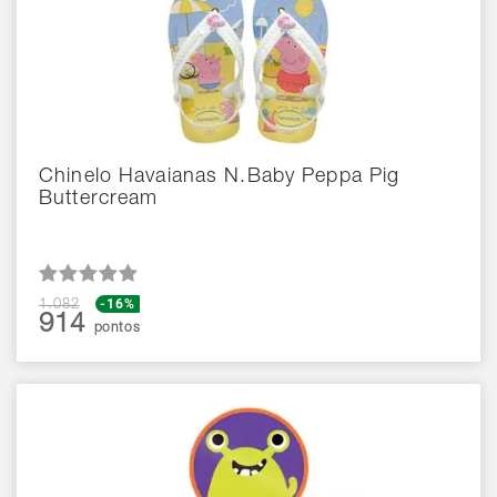
Chinelo Havaianas N.Baby Peppa Pig
Buttercream
-16%
1.082
914
pontos