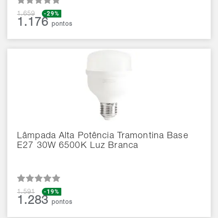
-29%
1.659
1.176
pontos
Lâmpada Alta Potência Tramontina Base
E27 30W 6500K Luz Branca
-19%
1.591
1.283
pontos