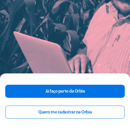
Este site usa cookies e dados pessoais de acordo com a
nossa
Política de Privacidade
e, ao continuar navegando
neste site, você declara estar ciente dessas condições.
Já faço parte da Orbia
ENTENDI E FECHAR
Quero me cadastrar na Orbia
Acumular
Resgatar
Comprar
Cotar
Login